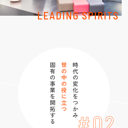
LEADING SPIRITS
固有の事業を開拓する
世の中の役に立つ
時代の変化をつかみ
#02