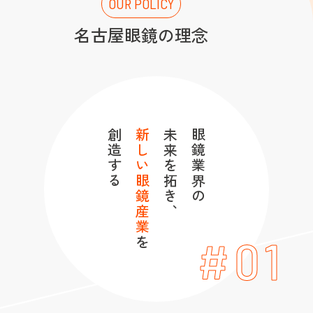
OUR POLICY
名古屋眼鏡の理念
創造する
新しい眼鏡産業
未来を拓き、
眼鏡業界の
#01
を