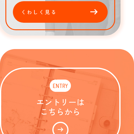
arrow_right_alt
くわしく見る
ENTRY
エントリーは
こちらから
arrow_right_alt