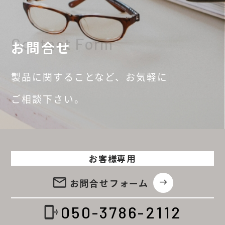
Contact Form
お問合せ
製品に関することなど、
お気軽に
ご相談
下さい。
お客様専用
email
お問合せ
フォーム
east
050-3786-2112
phonelink_ring