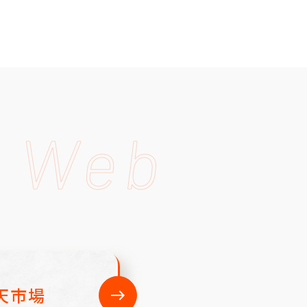
e Web
天市場
east