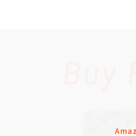
Buy 
Ama