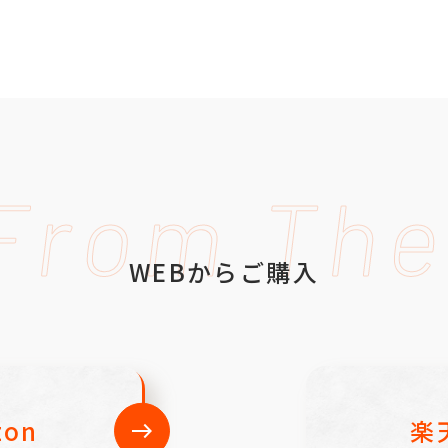
From Th
WEBからご購入
zon
楽
east