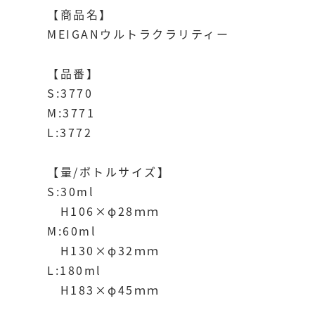
【商品名】
MEIGANウルトラクラリティー
【品番】
S:3770
M:3771
L:3772
【量/ボトルサイズ】
S:30ml
H106×φ28ｍｍ
M:60ml
H130×φ32ｍｍ
L:180ml
H183×φ45ｍｍ