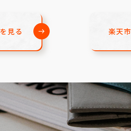
nを見る
楽天
east