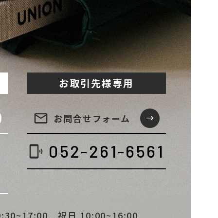
お取引先様専用
email
お問合せ
フォーム
east
052-261-6561
phonelink_ring
~17:00 祝日 10:00~16:00