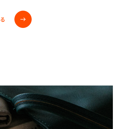
戻る
east