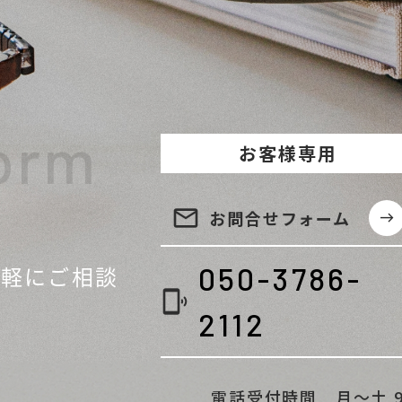
orm
お客様専用
email
お問合せ
フォーム
east
気軽に
ご相談
050-3786-
phonelink_ring
2112
電話受付時間 月～土 9:30