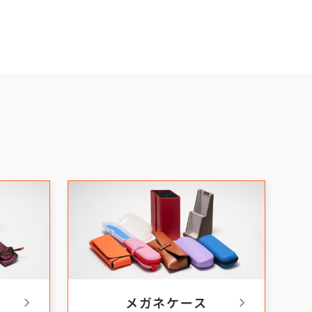
© Nagoya Gankyo Co.,Inc.
chevron_right
chevron_right
メガネケース