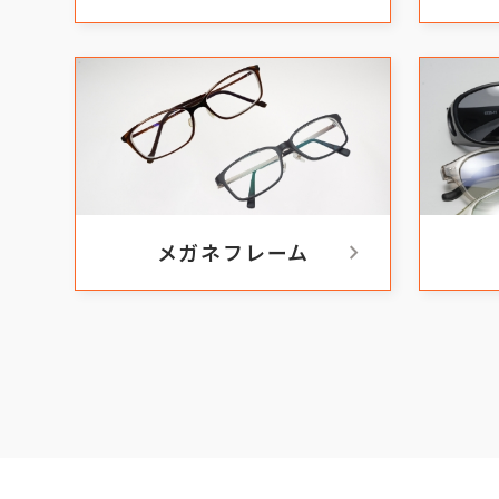
chevron_right
メガネフレーム