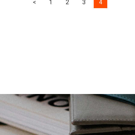
<
1
2
3
4