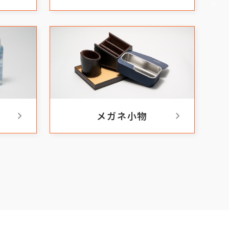
chevron_right
chevron_right
メガネ小物