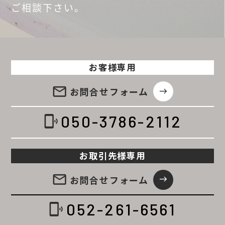
ご相談
下さい。
お客様専用
email
お問合せ
フォーム
east
050-3786-2112
phonelink_ring
お取引先様専用
email
お問合せ
フォーム
east
052-261-6561
phonelink_ring