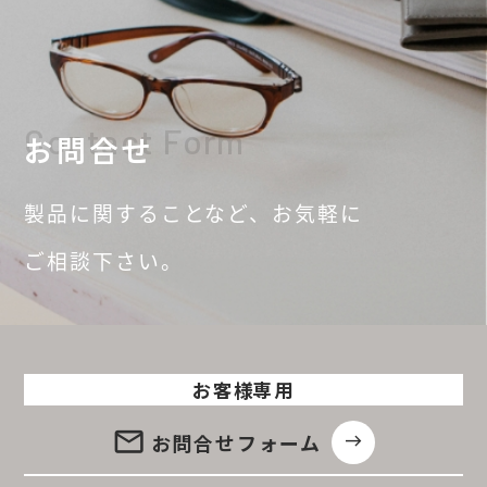
Contact Form
お問合せ
製品に関することなど、
お気軽に
ご相談
下さい。
お客様専用
email
お問合せ
フォーム
east