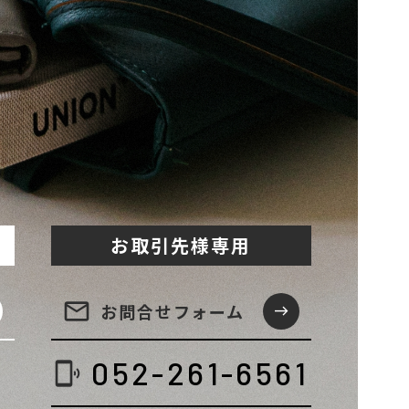
お取引先様専用
email
お問合せ
フォーム
east
052-261-6561
phonelink_ring