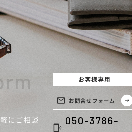
orm
お客様専用
email
お問合せ
フォーム
east
気軽に
ご相談
050-3786-
phonelink_ring