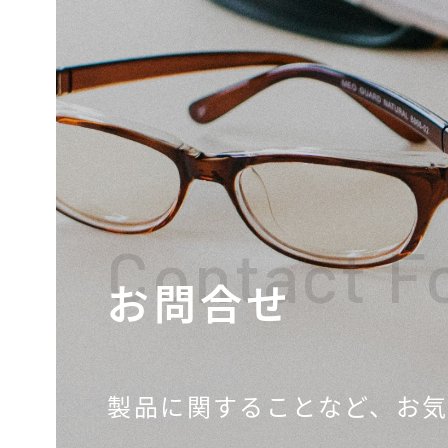
Contact F
お問合せ
製品に関することなど、
お