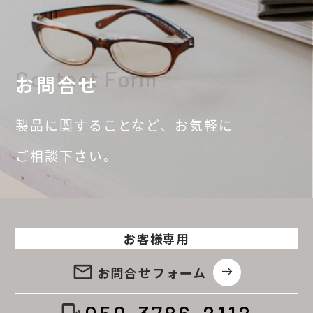
Contact Form
お問合せ
製品に関することなど、
お気軽に
ご相談
下さい。
お客様専用
email
お問合せ
フォーム
east