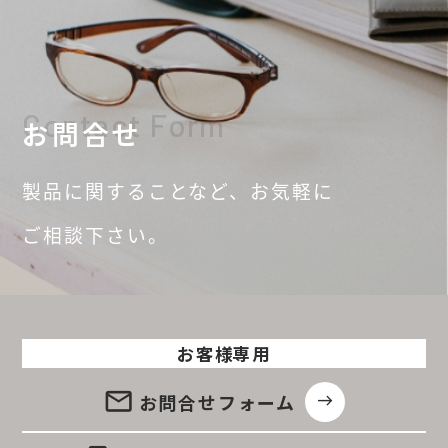
Contact Form
お問合せ
製品に関することなど、
お気軽に
ご相談
下さい。
お客様専用
email
お問合せ
フォーム
east