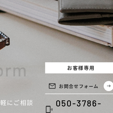
orm
お客様専用
email
お問合せ
フォーム
east
気軽に
ご相談
050-3786-
phonelink_ring