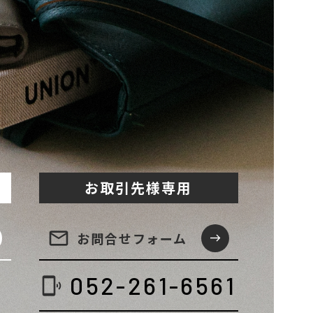
お取引先様専用
email
お問合せ
フォーム
east
052-261-6561
phonelink_ring