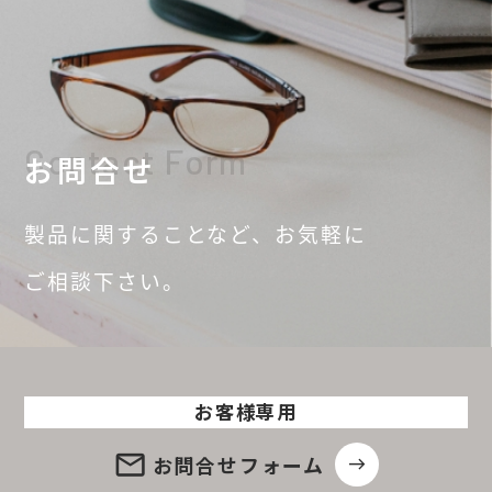
Contact Form
お問合せ
製品に関することなど、
お気軽に
ご相談
下さい。
お客様専用
email
お問合せ
フォーム
east