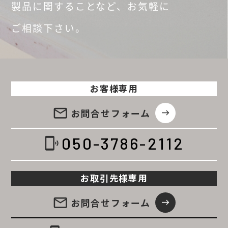
製品に関することなど、
お気軽に
ご相談
下さい。
お客様専用
email
お問合せ
フォーム
east
050-3786-2112
phonelink_ring
お取引先様専用
email
お問合せ
フォーム
east