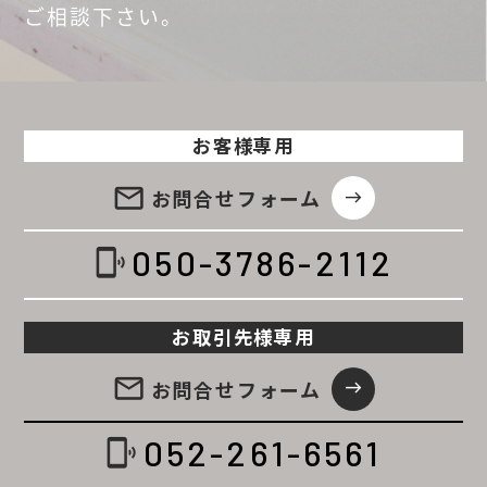
ご相談
下さい。
お客様専用
email
お問合せ
フォーム
east
050-3786-2112
phonelink_ring
お取引先様専用
email
お問合せ
フォーム
east
052-261-6561
phonelink_ring