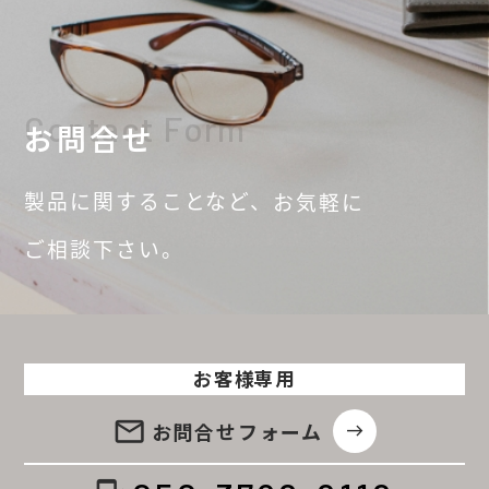
Contact Form
お問合せ
製品に関することなど、
お気軽に
ご相談
下さい。
お客様専用
email
お問合せ
フォーム
east