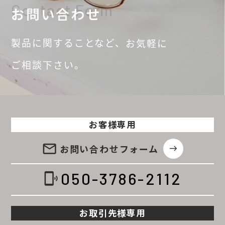
Contact Form
お問い合わせ
製品に関することなど、
お気軽に
ご相談
下さい。
お客様専用
email
お問い合わせ
フォーム
east
050-3786-2112
phonelink_ring
お取引先様専用