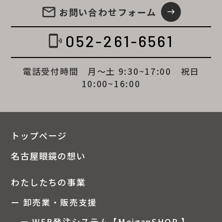
email
お問い合わせ
フォーム
east
052-261-6561
phonelink_ring
電話受付時間 月～土 9:30~17:00 祝日
10:00~16:00
トップページ
名古屋眼鏡の想い
わたしたちの事業
ー 卸売業・販売支援
ー WEB発注システム【MeiganSHOP 】