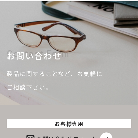
Contact Form
お問い合わせ
製品に関することなど、
お気軽に
ご相談
下さい。
お客様専用