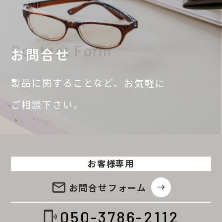
Contact Form
お問合せ
製品に関することなど、
お気軽に
ご相談
下さい。
お客様専用
email
お問合せ
フォーム
east
050-3786-2112
phonelink_ring