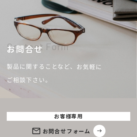
Contact Form
お問合せ
製品に関することなど、
お気軽に
ご相談
下さい。
お客様専用
email
お問合せ
フォーム
east