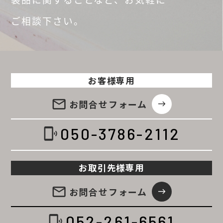
ご相談
下さい。
お客様専用
email
お問合せ
フォーム
east
050-3786-2112
phonelink_ring
お取引先様専用
email
お問合せ
フォーム
east
052-261-6561
phonelink_ring