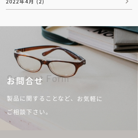
2022年4月 (2)
Contact Form
お問合せ
製品に関することなど、
お気軽に
ご相談
下さい。