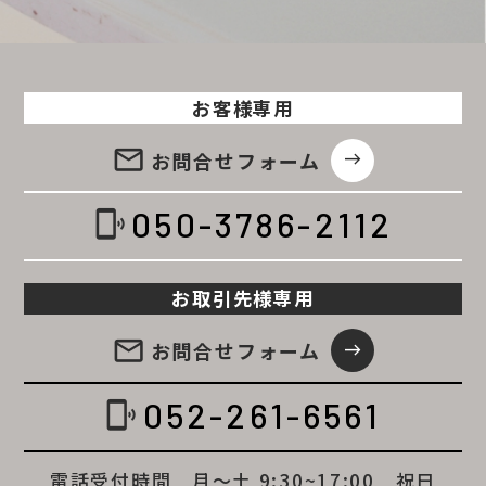
お客様専用
email
お問合せ
フォーム
east
050-3786-2112
phonelink_ring
お取引先様専用
email
お問合せ
フォーム
east
052-261-6561
phonelink_ring
電話受付時間 月～土 9:30~17:00 祝日