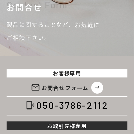
Contact Form
お問合せ
製品に関することなど、
お気軽に
ご相談
下さい。
お客様専用
email
お問合せ
フォーム
east
050-3786-2112
phonelink_ring
お取引先様専用