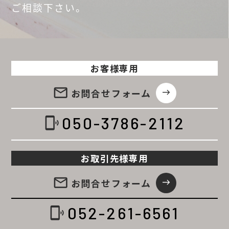
ご相談
下さい。
お客様専用
email
お問合せ
フォーム
east
050-3786-2112
phonelink_ring
お取引先様専用
email
お問合せ
フォーム
east
052-261-6561
phonelink_ring