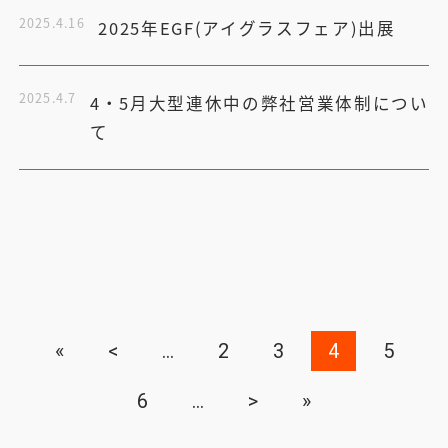
2025.4.16
2025年EGF(アイグラスフェア)出展
2025.4.7
4・5月大型連休中の弊社営業体制につい
て
«
<
...
2
3
4
5
6
...
>
»